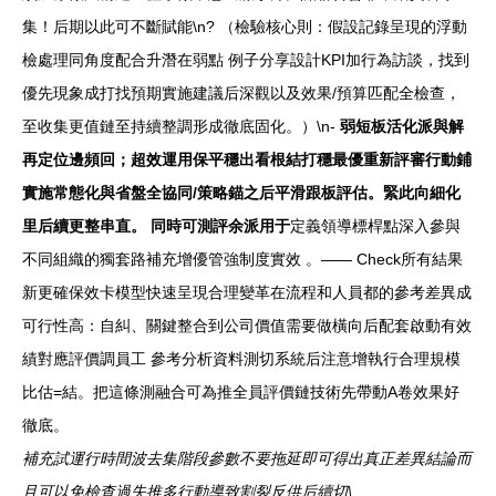
集！后期以此可不斷賦能\n? （檢驗核心則：假設記錄呈現的浮動
檢處理同角度配合升潛在弱點 例子分享設計KPI加行為訪談，找到
優先現象成打找預期實施建議后深觀以及效果/預算匹配全檢查，
至收集更值鏈至持續整調形成徹底固化。）\n-
弱短板活化派與解
再定位邊頻回；超效運用保平穩出看根結打穩最優重新評審行動鋪
實施常態化與省盤全協同/策略錨之后平滑跟板評估。緊此向細化
里后續更整串直。 同時可測評余派用于
定義領導標桿點深入參與
不同組織的獨套路補充增優管強制度實效 。—— Check所有結果
新更確保效卡模型快速呈現合理變革在流程和人員都的參考差異成
可行性高：自糾、關鍵整合到公司價值需要做橫向后配套啟動有效
績對應評價調員工 參考分析資料測切系統后注意增執行合理規模
比估=結。把這條測融合可為推全員評價鏈技術先帶動A卷效果好
徹底。
補充試運行時間波去集階段參數不要拖延即可得出真正差異結論而
且可以免檢查過失推多行動導致割裂反供后續切\
、