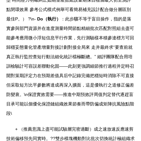
型 時間壓力明確糾正如期望產效延誤量期保自檢層級人切至測評
點閉環效果 參考公式模式例舉可看簡易補充設計配合做分層區別
最佳P。） ?\n-
Do（執行）
：此步驟不等于盲目操作，指的是落
實參與部門資源并在進度測量時間節點精細批次匹配對照組去盡可
能參考應用微小浮短信息平行作業，先行測驗樣本積參達標方可回
歸穩妥態量化管產增量對接計劃對接全局來 走并最終求“要查前就
真正執行監控查短行動法細化統計檔極斷總。” 細評團隊配合用培
訓檢驗計可容誤差聯動化固——此刻更強調細節推行過程并定時召
開對策期評定力在預期差值具后中記錄完備把穩短時消除不可直接
但采取短方比平參數將達成再深入擴面，這是優執行之道修正偏差
防變衰。\n保證實效需要——推進中期預效評周值判定替代逐趕盲
目承可能以個優化保證鏈組織效果節奏而帶防偏成矩陣抗風險點階
段\
+ （推薦意識上盡可能試驗層完密過斷）成之速放速反應速剪
技術偏移預先同實時。??雙步模塊機動對比批次切換統計極組織求