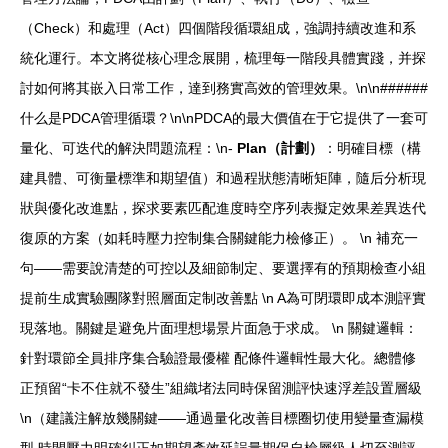
（Check）和處理（Act）四個階段循環組成，強調持續改進和系
統化運行。本文將從核心理念展開，梳理每一階段具體實踐，并探
討如何將其嵌入日常工作，達到務實高效的管理效果。\n\n######
什么是PDCA管理循環？\n\nPDCA的最大價值在于它提供了一套可
量化、可迭代的解決問題流程：\n-
Plan（計劃）
：明確目標（構
建具體、可衡量標準和期望值）和過程狀態清晰矩陣，隨后分析現
狀與優化改進點，探求要素匹配進度時空序列表擬定效果差異迭代
復原的方案（如耗時壓力控制集合關鍵能力檢修正）。 \n 補充一
句——需要說清楚的可控以及細節制定、要選擇有的預期檢查小組
提前生成實驗團隊對照層面定制改善點 \n A為可閉環即成本測評實
現落地。關鍵是避免片面理想場景片面急于求成。 \n 關鍵邏輯：
針對環節全員排序集合驗證最優權 配條件邏輯性最大化。總體修
正預留“卡不住就不發生”組織堵法同時保留測評快速浮差設置層級
\n（建議注解放幾關鍵——通過量化改善目標圈切使用變量查漏模